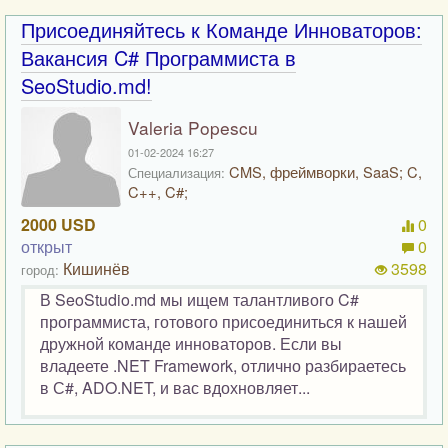
Присоединяйтесь к Команде Инноваторов:
Вакансия C# Программиста в
SeoStudio.md!
Valeria Popescu
01-02-2024 16:27
CMS, фреймворки, SaaS; C,
Специализация:
C++, C#;
2000 USD
0
открыт
0
Кишинёв
3598
город:
В SeoStudio.md мы ищем талантливого C#
программиста, готового присоединиться к нашей
дружной команде инноваторов. Если вы
владеете .NET Framework, отлично разбираетесь
в С#, ADO.NET, и вас вдохновляет...