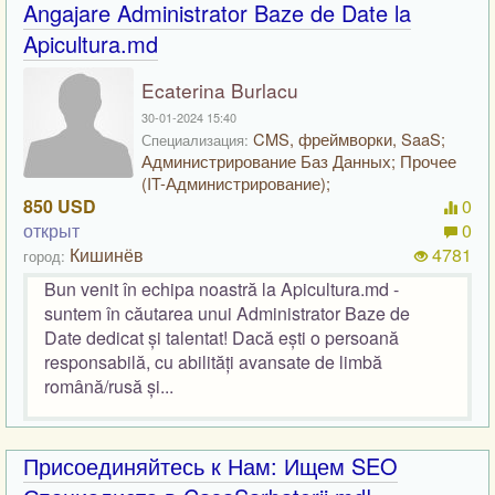
Angajare Administrator Baze de Date la
Apicultura.md
Ecaterina Burlacu
30-01-2024 15:40
CMS, фреймворки, SaaS;
Специализация:
Администрирование Баз Данных; Прочее
(IT-Администрирование);
850 USD
0
открыт
0
Кишинёв
4781
город:
Bun venit în echipa noastră la Apicultura.md -
suntem în căutarea unui Administrator Baze de
Date dedicat și talentat! Dacă ești o persoană
responsabilă, cu abilități avansate de limbă
română/rusă și...
Присоединяйтесь к Нам: Ищем SEO