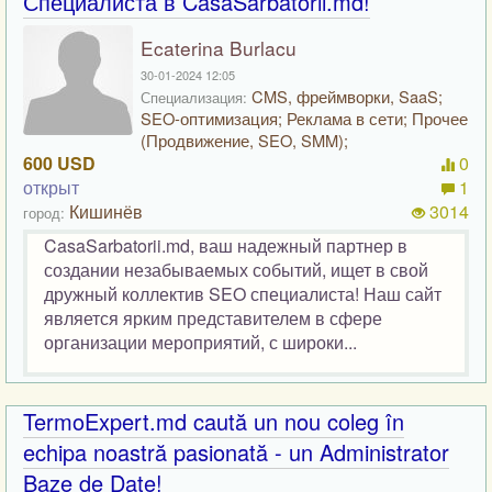
Специалиста в CasaSarbatorii.md!
Ecaterina Burlacu
30-01-2024 12:05
CMS, фреймворки, SaaS;
Специализация:
SEO-оптимизация; Реклама в сети; Прочее
(Продвижение, SEO, SMM);
600 USD
0
открыт
1
Кишинёв
3014
город:
CasaSarbatorii.md, ваш надежный партнер в
создании незабываемых событий, ищет в свой
дружный коллектив SEO специалиста! Наш сайт
является ярким представителем в сфере
организации мероприятий, с широки...
TermoExpert.md caută un nou coleg în
echipa noastră pasionată - un Administrator
Baze de Date!