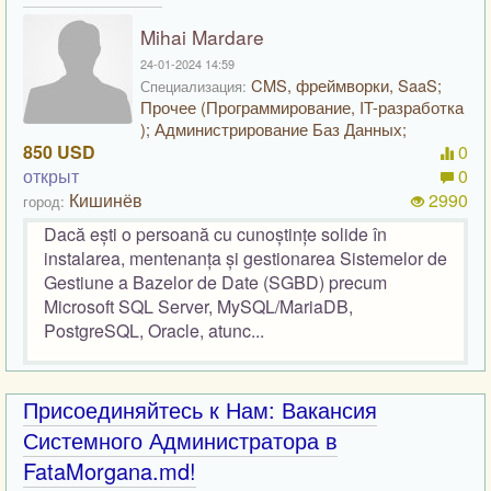
Mihai Mardare
24-01-2024 14:59
CMS, фреймворки, SaaS;
Специализация:
Прочее (Программирование, IT-разработка
); Администрирование Баз Данных;
850 USD
0
открыт
0
Кишинёв
2990
город:
Dacă ești o persoană cu cunoștințe solide în
instalarea, mentenanța și gestionarea Sistemelor de
Gestiune a Bazelor de Date (SGBD) precum
Microsoft SQL Server, MySQL/MariaDB,
PostgreSQL, Oracle, atunc...
Присоединяйтесь к Нам: Вакансия
Системного Администратора в
FataMorgana.md!