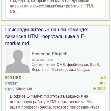
кандидата, который обладает следующими
навыками и качествами:Опыт работы с HTML,
CS...
Присоединяйтесь к нашей команде:
вакансия HTML-верстальщика в E-
market.md
Ecaterina Pârțachi
12-02-2024 13:02
CMS, фреймворки, SaaS;
Специализация:
Верстка шаблонов; javascript, ajax;
900 USD
0
открыт
0
Кишинёв
3533
город:
В офисе E-market.md открыта вакансия на
постоянную работу HTML-верстальщика. Мы
ищем профессионала, готового присоединиться