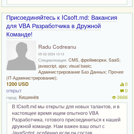
Присоединяйтесь к ICsoft.md: Вакансия
для VBA Разработчика в Дружной
Команде!
Radu Codreanu
05-02-2024 13:13
CMS, фреймворки, SaaS;
Специализация:
javascript, ajax; visual basic;
Администрирование Баз Данных; Прочее
(IT-Администрирование);
1200 USD
0
открыт
0
Кишинёв
3666
город:
В ICsoft.md мы открыты для новых талантов, и в
настоящее время ищем опытного VBA
Разработчика, готового присоединиться к нашей
дружной команде. Нам важен ваш опыт с
JavaScript, особенно если он состав...