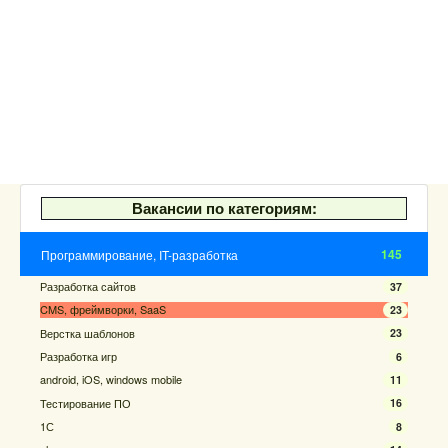
Вакансии по категориям:
145
Программирование, IT-разработка
Разработка сайтов
37
CMS, фреймворки, SaaS
23
Верстка шаблонов
23
Разработка игр
6
android, iOS, windows mobile
11
Тестирование ПО
16
1С
8