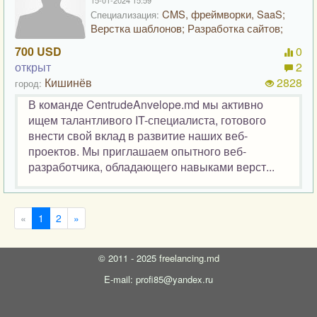
15-01-2024 15:59
CMS, фреймворки, SaaS;
Специализация:
Верстка шаблонов; Разработка сайтов;
700 USD
0
открыт
2
Кишинёв
2828
город:
В команде CentrudeAnvelope.md мы активно
ищем талантливого IT-специалиста, готового
внести свой вклад в развитие наших веб-
проектов. Мы приглашаем опытного веб-
разработчика, обладающего навыками верст...
«
1
2
»
©
2011 - 2025
freelancing.md
E-mail: profi85@yandex.ru