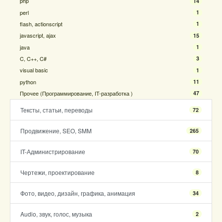
php
14
perl
1
flash, actionscript
1
javascript, ajax
15
java
1
C, C++, C#
3
visual basic
1
python
11
Прочее (Программирование, IT-разработка )
47
Тексты, статьи, переводы
72
Продвижение, SEO, SMM
265
IT-Администрирование
70
Чертежи, проектирование
8
Фото, видео, дизайн, графика, анимация
34
Audio, звук, голос, музыка
2