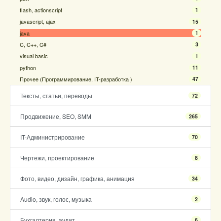
flash, actionscript
1
javascript, ajax
15
java
1
C, C++, C#
3
visual basic
1
python
11
Прочее (Программирование, IT-разработка )
47
Тексты, статьи, переводы
72
Продвижение, SEO, SMM
265
IT-Администрирование
70
Чертежи, проектирование
8
Фото, видео, дизайн, графика, анимация
34
Audio, звук, голос, музыка
2
Бухгалтерия, аудит
6