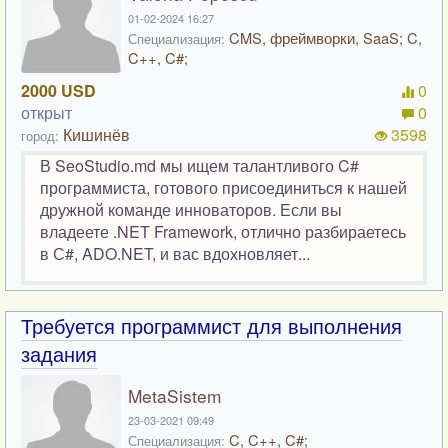
01-02-2024 16:27
CMS, фреймворки, SaaS; C,
Специализация:
C++, C#;
2000 USD
0
открыт
0
Кишинёв
3598
город:
В SeoStudio.md мы ищем талантливого C#
программиста, готового присоединиться к нашей
дружной команде инноваторов. Если вы
владеете .NET Framework, отлично разбираетесь
в С#, ADO.NET, и вас вдохновляет...
Требуется программист для выполнения
задания
MetaSistem
23-03-2021 09:49
C, C++, C#;
Специализация: