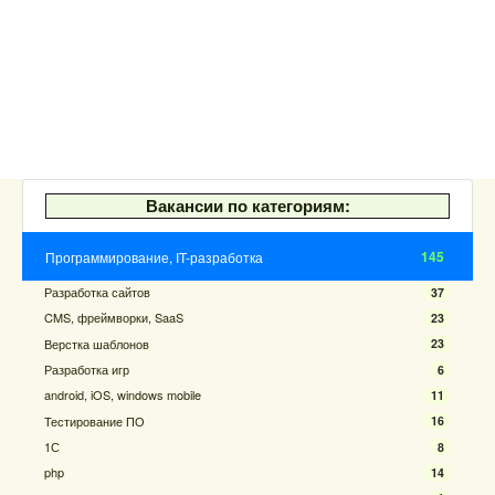
Вакансии по категориям:
145
Программирование, IT-разработка
Разработка сайтов
37
CMS, фреймворки, SaaS
23
Верстка шаблонов
23
Разработка игр
6
android, iOS, windows mobile
11
Тестирование ПО
16
1С
8
php
14