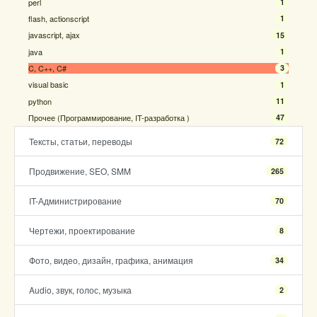
perl
1
flash, actionscript
1
javascript, ajax
15
java
1
C, C++, C#
3
visual basic
1
python
11
Прочее (Программирование, IT-разработка )
47
Тексты, статьи, переводы
72
Продвижение, SEO, SMM
265
IT-Администрирование
70
Чертежи, проектирование
8
Фото, видео, дизайн, графика, анимация
34
Audio, звук, голос, музыка
2