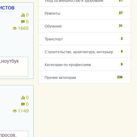
Уход за внешностью и здоровьем
истов
Ремонты
27
0
5
Обучение
31
1665
Транспорт
3
Строительство, архитектура, интерьер
4
,ноутбук
Категории по профессиям
9
Прочие категории
236
0
0
1149
просов.