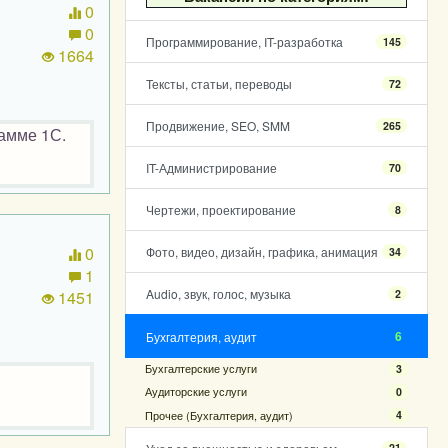
0
0
Программирование, IT-разработка
145
1664
Тексты, статьи, переводы
72
Продвижение, SEO, SMM
265
рамме 1С.
IT-Администрирование
70
Чертежи, проектирование
8
0
Фото, видео, дизайн, графика, анимация
34
1
Audio, звук, голос, музыка
2
1451
6
Бухгалтерия, аудит
Бухгалтерские услуги
3
Аудиторские услуги
0
Прочее (Бухгалтерия, аудит)
4
21