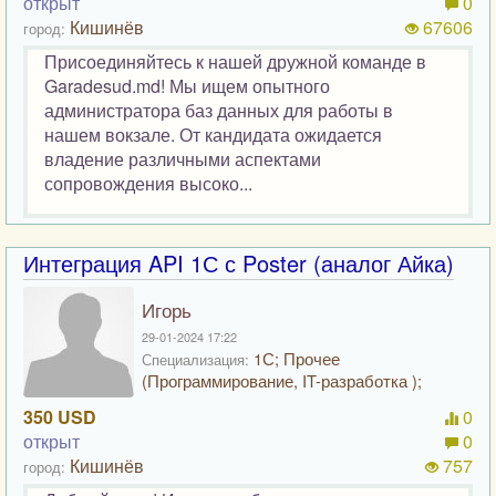
открыт
0
Кишинёв
67606
город:
Присоединяйтесь к нашей дружной команде в
Garadesud.md! Мы ищем опытного
администратора баз данных для работы в
нашем вокзале. От кандидата ожидается
владение различными аспектами
сопровождения высоко...
Интеграция API 1С с Poster (аналог Айка)
Игорь
29-01-2024 17:22
1С; Прочее
Специализация:
(Программирование, IT-разработка );
350 USD
0
открыт
0
Кишинёв
757
город: