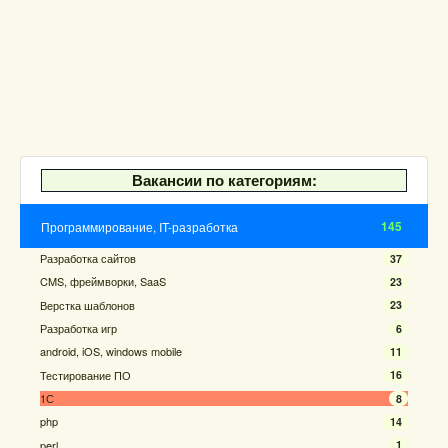
Вакансии по категориям:
145
Программирование, IT-разработка
Разработка сайтов
37
CMS, фреймворки, SaaS
23
Верстка шаблонов
23
Разработка игр
6
android, iOS, windows mobile
11
Тестирование ПО
16
1С
8
php
14
perl
1