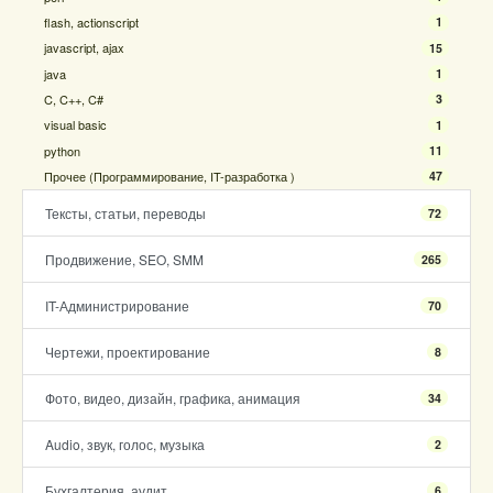
flash, actionscript
1
javascript, ajax
15
java
1
C, C++, C#
3
visual basic
1
python
11
Прочее (Программирование, IT-разработка )
47
Тексты, статьи, переводы
72
Продвижение, SEO, SMM
265
IT-Администрирование
70
Чертежи, проектирование
8
Фото, видео, дизайн, графика, анимация
34
Audio, звук, голос, музыка
2
Бухгалтерия, аудит
6