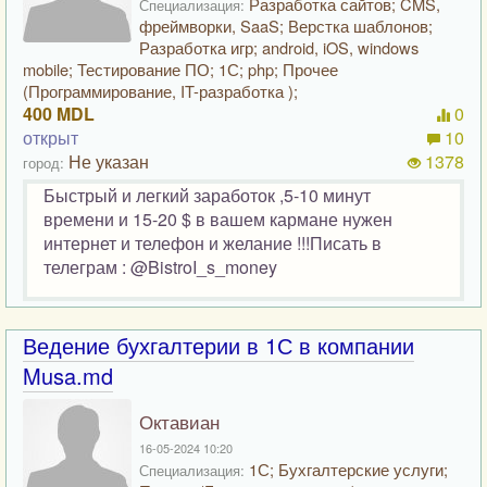
Разработка сайтов; CMS,
Специализация:
фреймворки, SaaS; Верстка шаблонов;
Разработка игр; android, iOS, windows
mobile; Тестирование ПО; 1С; php; Прочее
(Программирование, IT-разработка );
400 MDL
0
открыт
10
Не указан
1378
город:
Быстрый и легкий заработок ,5-10 минут
времени и 15-20 $ в вашем кармане нужен
интернет и телефон и желание !!!Писать в
телеграм : @BistroI_s_money
Ведение бухгалтерии в 1С в компании
Musa.md
Октавиан
16-05-2024 10:20
1С; Бухгалтерские услуги;
Специализация: