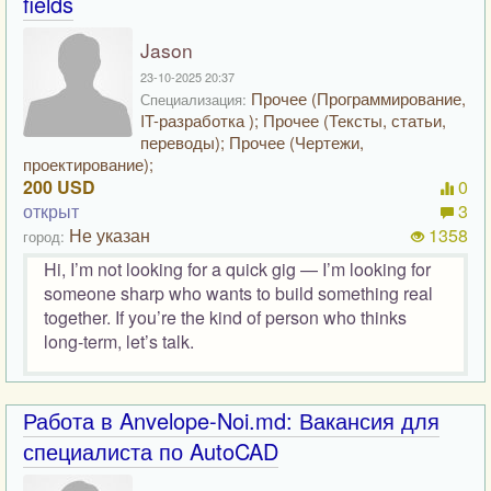
fields
Jason
23-10-2025 20:37
Прочее (Программирование,
Специализация:
IT-разработка ); Прочее (Тексты, статьи,
переводы); Прочее (Чертежи,
проектирование);
200 USD
0
открыт
3
Не указан
1358
город:
Hi, I’m not looking for a quick gig — I’m looking for
someone sharp who wants to build something real
together. If you’re the kind of person who thinks
long-term, let’s talk.
Работа в Anvelope-Noi.md: Вакансия для
специалиста по AutoCAD