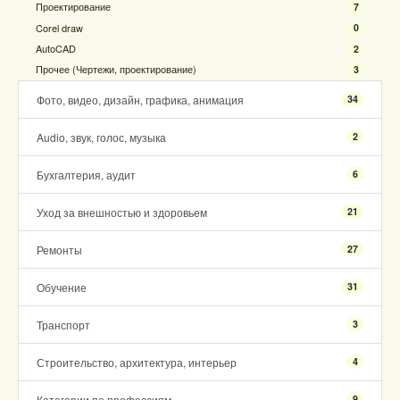
Проектирование
7
Corel draw
0
AutoCAD
2
Прочее (Чертежи, проектирование)
3
Фото, видео, дизайн, графика, анимация
34
Audio, звук, голос, музыка
2
Бухгалтерия, аудит
6
Уход за внешностью и здоровьем
21
Ремонты
27
Обучение
31
Транспорт
3
Строительство, архитектура, интерьер
4
Категории по профессиям
9