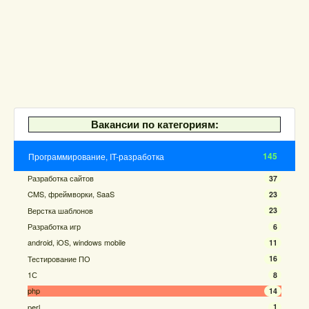
Вакансии по категориям:
145
Программирование, IT-разработка
Разработка сайтов
37
CMS, фреймворки, SaaS
23
Верстка шаблонов
23
Разработка игр
6
android, iOS, windows mobile
11
Тестирование ПО
16
1С
8
php
14
perl
1