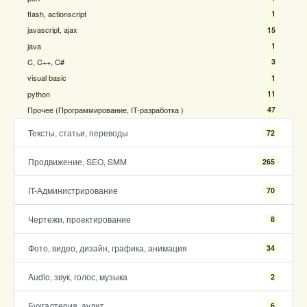
flash, actionscript
1
javascript, ajax
15
java
1
C, C++, C#
3
visual basic
1
python
11
Прочее (Программирование, IT-разработка )
47
Тексты, статьи, переводы
72
Продвижение, SEO, SMM
265
IT-Администрирование
70
Чертежи, проектирование
8
Фото, видео, дизайн, графика, анимация
34
Audio, звук, голос, музыка
2
Бухгалтерия, аудит
6