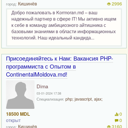
Кишинёв
2996
город:
Добро пожаловать в Kormoran.md – ваш
надежный партнер в сфере IT! Мы активно ищем
к себе в команду амбициозного айтишника с
базовыми знаниями в области информационных
технологий. Наш идеальный кандида...
Присоединяйтесь к Нам: Вакансия PHP-
программиста с Опытом в
ContinentalMoldova.md!
Dima
03-01-2024 17:38
php; javascript, ajax;
Специализация:
18500 MDL
0
открыт
0
Кишинёв
3160
город: