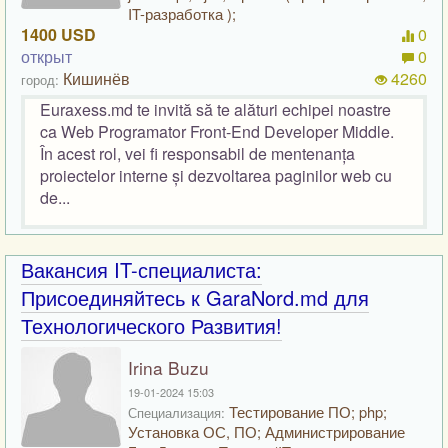
IT-разработка );
1400 USD
0
открыт
0
Кишинёв
4260
город:
Euraxess.md te invită să te alături echipei noastre
ca Web Programator Front-End Developer Middle.
În acest rol, vei fi responsabil de mentenanța
proiectelor interne și dezvoltarea paginilor web cu
de...
Вакансия IT-специалиста:
Присоединяйтесь к GaraNord.md для
Технологического Развития!
Irina Buzu
19-01-2024 15:03
Тестирование ПО; php;
Специализация:
Установка ОС, ПО; Администрирование