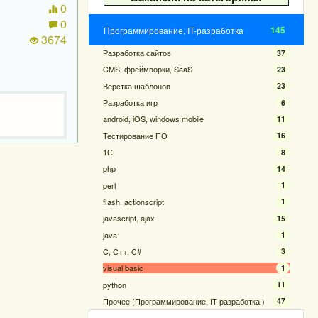
0
0
145
Программирование, IT-разработка
3674
Разработка сайтов
37
CMS, фреймворки, SaaS
23
Верстка шаблонов
23
Разработка игр
6
android, iOS, windows mobile
11
Тестирование ПО
16
1С
8
php
14
perl
1
flash, actionscript
1
javascript, ajax
15
java
1
C, C++, C#
3
visual basic
1
python
11
Прочее (Программирование, IT-разработка )
47