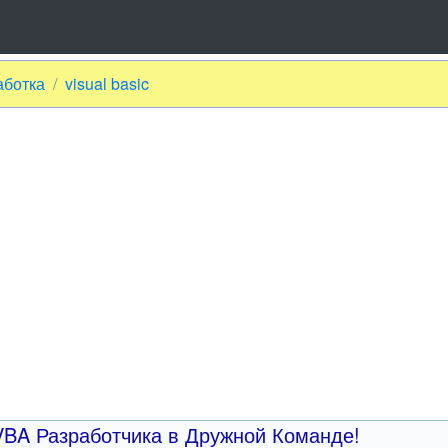
аботка
visual basic
 VBA Разработчика в Дружной Команде!