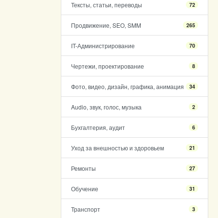
Тексты, статьи, переводы
72
Продвижение, SEO, SMM
265
IT-Администрирование
70
Чертежи, проектирование
8
Фото, видео, дизайн, графика, анимация
34
Audio, звук, голос, музыка
2
Бухгалтерия, аудит
6
Уход за внешностью и здоровьем
21
Ремонты
27
Обучение
31
Транспорт
3