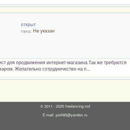
открыт
Не указан
город:
ст для продвижения интернет-магазина.Так же требуются
аром. Желательно сотрудничество на п...
©
2011 - 2025
freelancing.md
E-mail: profi85@yandex.ru