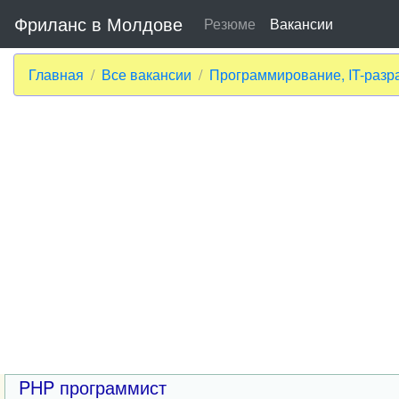
Фриланс в Молдове
Резюме
Вакансии
Главная
Все вакансии
Программирование, IT-разр
PHP программист