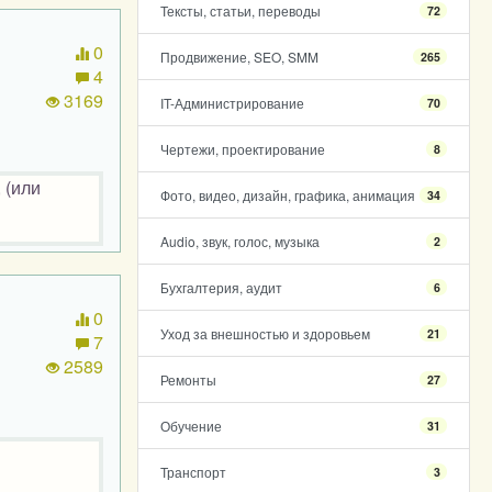
Тексты, статьи, переводы
72
0
Продвижение, SEO, SMM
265
4
3169
IT-Администрирование
70
Чертежи, проектирование
8
 (или
Фото, видео, дизайн, графика, анимация
34
Audio, звук, голос, музыка
2
Бухгалтерия, аудит
6
0
Уход за внешностью и здоровьем
21
7
2589
Ремонты
27
Обучение
31
Транспорт
3