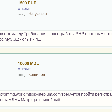
1500 EUR
открыт
Не указан
город:
в в команду.Требования: - опыт работы PHP программисто
, MySQL; - опыт и п...
10000 MDL
открыт
Кишинёв
город:
s://gmmg.world/https://stepium.com/требуется пройти регистр
бинетаМЛМ= Матрица + линейный...