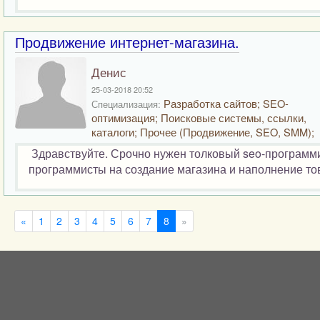
Продвижение интернет-магазина.
Денис
25-03-2018 20:52
Разработка сайтов; SEO-
Специализация:
оптимизация; Поисковые системы, ссылки,
каталоги; Прочее (Продвижение, SEO, SMM);
Здравствуйте. Срочно нужен толковый seo-программи
программисты на создание магазина и наполнение тов
«
1
2
3
4
5
6
7
8
»