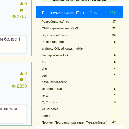
0
1
145
Программирование, IT-разработка
2787
Разработка сайтов
37
CMS, фреймворки, SaaS
23
Верстка шаблонов
23
м более 1
Разработка игр
6
android, iOS, windows mobile
11
Тестирование ПО
16
1С
8
php
14
0
perl
1
1
flash, actionscript
1
2200
javascript, ajax
15
java
1
C, C++, C#
3
ацию для
visual basic
1
python
11
Прочее (Программирование, IT-разработка )
47