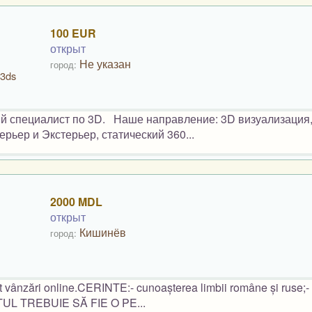
100 EUR
открыт
Не указан
город:
 3ds
ый специалист по 3D. Наше направление: 3D визуализация,
ьер и Экстерьер, статический 360...
2000 MDL
открыт
Кишинёв
город:
nt vânzări online.CERINTE:- cunoașterea limbii române și ruse;-
IDATUL TREBUIE SĂ FIE O PE...