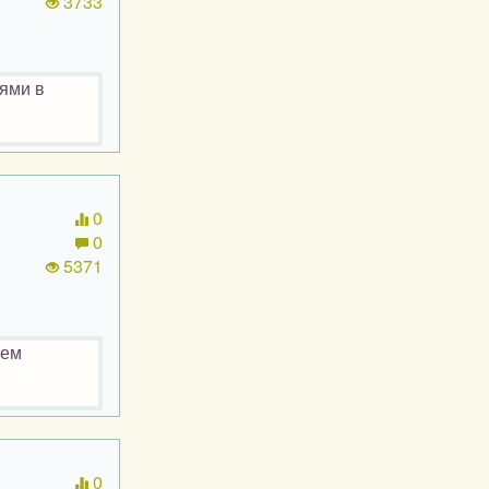
3733
ями в
0
0
5371
аем
0