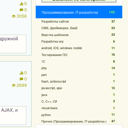
0
0
145
Программирование, IT-разработка
3056
Разработка сайтов
37
CMS, фреймворки, SaaS
23
Верстка шаблонов
23
 дружной
Разработка игр
6
android, iOS, windows mobile
11
Тестирование ПО
16
1С
8
php
14
0
perl
1
0
flash, actionscript
1
2699
javascript, ajax
15
java
1
C, C++, C#
3
visual basic
1
 AJAX, и
python
11
Прочее (Программирование, IT-разработка )
47