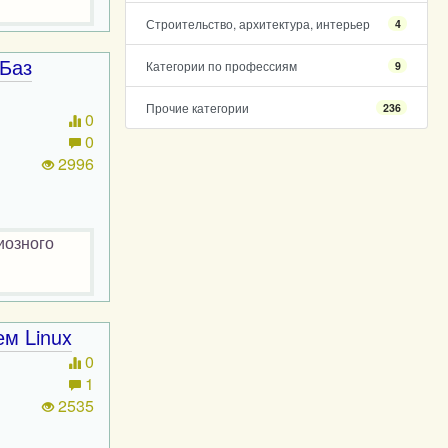
Строительство, архитектура, интерьер
4
Баз
Категории по профессиям
9
Прочие категории
236
0
0
2996
иозного
м Linux
0
1
2535