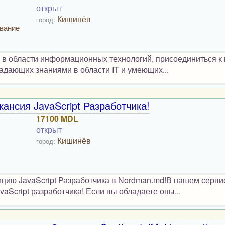
открыт
Кишинёв
город:
ование
х в области информационных технологий, присоединиться к
адающих знаниями в области IT и умеющих...
ансия JavaScript Разработчика!
17100 MDL
открыт
Кишинёв
город:
цию JavaScript Разработчика в Nordman.md!В нашем серви
aScript разработчика! Если вы обладаете опы...