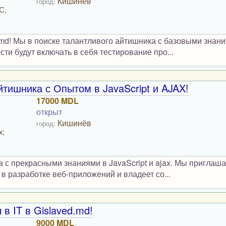
Кишинёв
город:
С,
md! Мы в поиске талантливого айтишника с базовыми знани
и будут включать в себя тестирование про...
йтишника с Опытом в JavaScript и AJAX!
17000 MDL
открыт
Кишинёв
город:
x;
а с прекрасными знаниями в JavaScript и ajax. Мы приглаш
в разработке веб-приложений и владеет со...
в IT в Gislaved.md!
9000 MDL