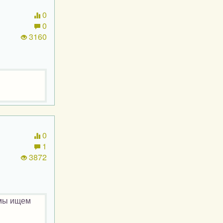
0
0
3160
0
1
3872
 мы ищем