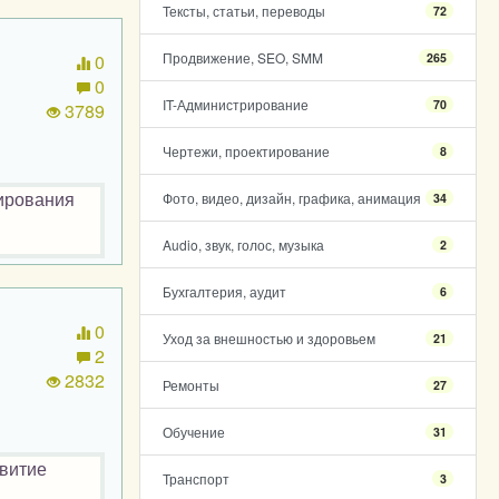
Тексты, статьи, переводы
72
Продвижение, SEO, SMM
265
0
0
IT-Администрирование
70
3789
Чертежи, проектирование
8
рирования
Фото, видео, дизайн, графика, анимация
34
Audio, звук, голос, музыка
2
Бухгалтерия, аудит
6
0
Уход за внешностью и здоровьем
21
2
2832
Ремонты
27
Обучение
31
звитие
Транспорт
3