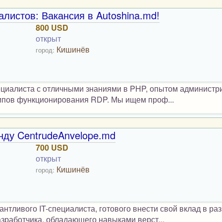
листов: Вакансия в Autoshina.md!
800 USD
открыт
Кишинёв
город:
пециалиста с отличными знаниями в PHP, опытом админист
ипов функционирования RDP. Мы ищем проф...
нду CentrudeAnvelope.md
700 USD
открыт
Кишинёв
город:
нтливого IT-специалиста, готового внести свой вклад в ра
зработчика, обладающего навыками верст...