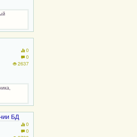
рый
0
0
2637
ника,
нии БД
0
0