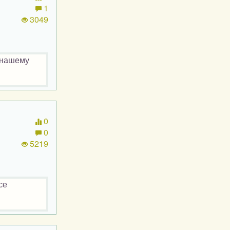
1
3049
 нашему
0
0
5219
се