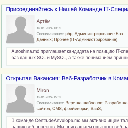
Присоединяйтесь к Нашей Команде IT-Специа
Артём
16-01-2024 13:09
php; Администрирование Баз
Специализация:
Данных; Прочее (IT-Администрирование);
Autoshina.md приглашает кандидата на позицию IT-с
баз данных SQL и MySQL, а также пониманием принц
Открытая Вакансия: Веб-Разработчик в Кома
Miron
15-01-2024 15:59
Верстка шаблонов; Разработка
Специализация:
сайтов; CMS, фреймворки, SaaS;
В команде CentrudeAnvelope.md мы активно ищем тала
наших веб-проектов. Мы приглашаем опытного веб-ра