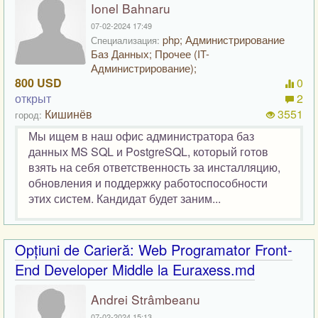
Ionel Bahnaru
07-02-2024 17:49
php; Администрирование
Специализация:
Баз Данных; Прочее (IT-
Администрирование);
800 USD
0
открыт
2
Кишинёв
3551
город:
Мы ищем в наш офис администратора баз
данных MS SQL и PostgreSQL, который готов
взять на себя ответственность за инсталляцию,
обновления и поддержку работоспособности
этих систем. Кандидат будет заним...
Opțiuni de Carieră: Web Programator Front-
End Developer Middle la Euraxess.md
Andrei Strâmbeanu
07-02-2024 15:13