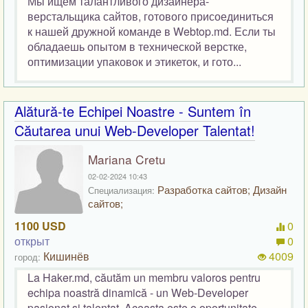
Мы ищем талантливого дизайнера-
верстальщика сайтов, готового присоединиться
к нашей дружной команде в Webtop.md. Если ты
обладаешь опытом в технической верстке,
оптимизации упаковок и этикеток, и гото...
Alătură-te Echipei Noastre - Suntem în
Căutarea unui Web-Developer Talentat!
Mariana Cretu
02-02-2024 10:43
Разработка сайтов; Дизайн
Специализация:
сайтов;
1100 USD
0
открыт
0
Кишинёв
4009
город:
La Haker.md, căutăm un membru valoros pentru
echipa noastră dinamică - un Web-Developer
pasionat și talentat. Aceasta este o oportunitate