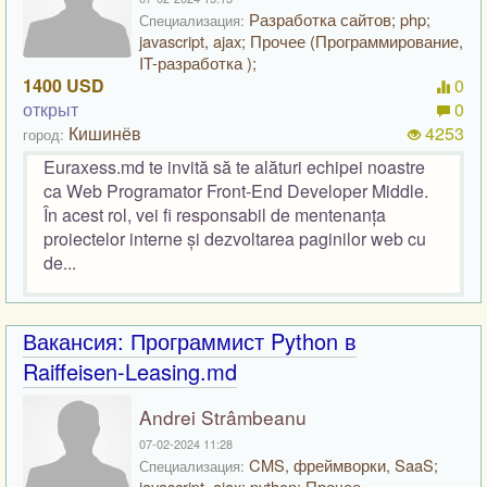
Разработка сайтов; php;
Специализация:
javascript, ajax; Прочее (Программирование,
IT-разработка );
1400 USD
0
открыт
0
Кишинёв
4253
город:
Euraxess.md te invită să te alături echipei noastre
ca Web Programator Front-End Developer Middle.
În acest rol, vei fi responsabil de mentenanța
proiectelor interne și dezvoltarea paginilor web cu
de...
Вакансия: Программист Python в
Raiffeisen-Leasing.md
Andrei Strâmbeanu
07-02-2024 11:28
CMS, фреймворки, SaaS;
Специализация:
javascript, ajax; python; Прочее