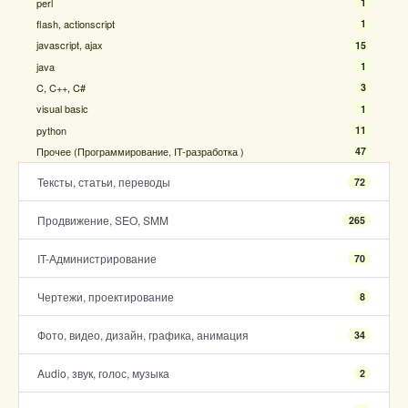
perl
1
flash, actionscript
1
javascript, ajax
15
java
1
C, C++, C#
3
visual basic
1
python
11
Прочее (Программирование, IT-разработка )
47
Тексты, статьи, переводы
72
Продвижение, SEO, SMM
265
IT-Администрирование
70
Чертежи, проектирование
8
Фото, видео, дизайн, графика, анимация
34
Audio, звук, голос, музыка
2