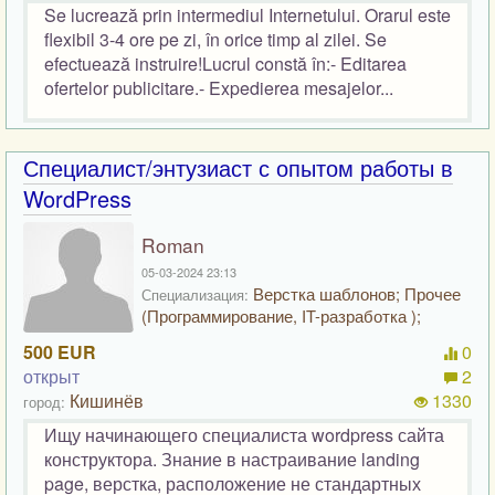
Se lucrează prin intermediul Internetului. Orarul este
flexibil 3-4 ore pe zi, în orice timp al zilei. Se
efectuează instruire!Lucrul constă în:- Editarea
ofertelor publicitare.- Expedierea mesajelor...
Специалист/энтузиаст с опытом работы в
WordPress
Roman
05-03-2024 23:13
Верстка шаблонов; Прочее
Специализация:
(Программирование, IT-разработка );
500 EUR
0
открыт
2
Кишинёв
1330
город:
Ищу начинающего специалиста wordpress сайта
конструктора. Знание в настраивание landing
page, верстка, расположение не стандартных