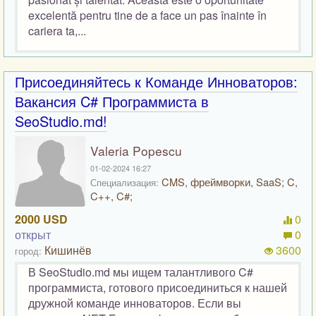
excelentă pentru tine de a face un pas înainte în
cariera ta,...
Присоединяйтесь к Команде Инноваторов:
Вакансия C# Программиста в
SeoStudio.md!
Valeria Popescu
01-02-2024 16:27
CMS, фреймворки, SaaS; C,
Специализация:
C++, C#;
2000 USD
0
открыт
0
Кишинёв
3600
город:
В SeoStudio.md мы ищем талантливого C#
программиста, готового присоединиться к нашей
дружной команде инноваторов. Если вы