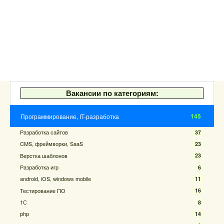
Вакансии по категориям:
145
Программирование, IT-разработка
Разработка сайтов
37
CMS, фреймворки, SaaS
23
Верстка шаблонов
23
Разработка игр
6
android, iOS, windows mobile
11
Тестирование ПО
16
1С
8
php
14