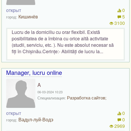
открыт
0
Кишинёв
5
город:
3100
Lucru de la domiciliu cu orar flexibil. Există
posibilitatea de a îmbina cu orice altă activitate
(studii, serviciu, etc. ). Nu este absolut necesar să
fiți în Chișinău.Cerințe:- Abilități de lucru la...
Manager, lucru online
A
06-03-2024 10:23
Разработка сайтов;
Специализация:
открыт
0
Вадул-луй-Водэ
0
город:
2969