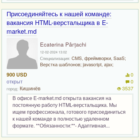
Присоединяйтесь к нашей команде:
вакансия HTML-верстальщика в E-
market.md
Ecaterina Pârțachi
12-02-2024 13:02
CMS, фреймворки, SaaS;
Специализация:
Верстка шаблонов; javascript, ajax;
900 USD
0
открыт
0
Кишинёв
3537
город:
В офисе E-market.md открыта вакансия на
постоянную работу HTML-верстальщика. Мы
ищем профессионала, готового присоединиться
к нашей команде в полностью удаленном
формате. **Обязанности:**- Адаптивная...