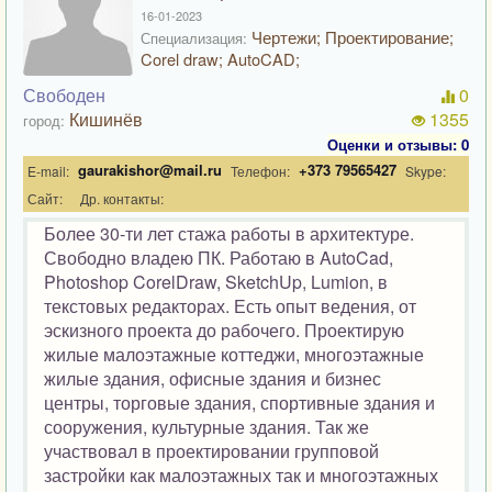
16-01-2023
Чертежи; Проектирование;
Специализация:
Corel draw; AutoCAD;
Свободен
0
Кишинёв
1355
город:
Оценки и отзывы: 0
gaurakishor@mail.ru
+373 79565427
E-mail:
Телефон:
Skype:
Сайт:
Др. контакты:
Более 30-ти лет стажа работы в архитектуре.
Свободно владею ПК. Работаю в AutoCad,
Photoshop CorelDraw, SketchUp, Lumion, в
текстовых редакторах. Есть опыт ведения, от
эскизного проекта до рабочего. Проектирую
жилые малоэтажные коттеджи, многоэтажные
жилые здания, офисные здания и бизнес
центры, торговые здания, спортивные здания и
сооружения, культурные здания. Так же
участвовал в проектировании групповой
застройки как малоэтажных так и многоэтажных