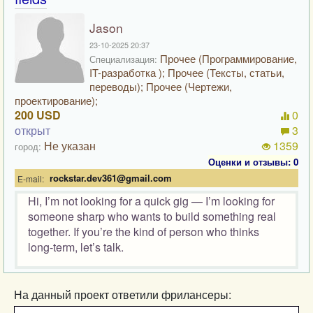
Jason
23-10-2025 20:37
Прочее (Программирование,
Специализация:
IT-разработка ); Прочее (Тексты, статьи,
переводы); Прочее (Чертежи,
проектирование);
200 USD
0
открыт
3
Не указан
1359
город:
Оценки и отзывы: 0
rockstar.dev361@gmail.com
E-mail:
Hi, I’m not looking for a quick gig — I’m looking for
someone sharp who wants to build something real
together. If you’re the kind of person who thinks
long-term, let’s talk.
На данный проект ответили фрилансеры: