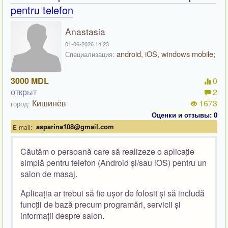
pentru telefon
Anastasia
01-06-2026 14:23
android, iOS, windows mobile;
Специализация:
3000 MDL
0
открыт
2
Кишинёв
1673
город:
Оценки и отзывы: 0
asparina108@gmail.com
E-mail:
Căutăm o persoană care să realizeze o aplicație
simplă pentru telefon (Android și/sau iOS) pentru un
salon de masaj.
Aplicația ar trebui să fie ușor de folosit și să includă
funcții de bază precum programări, servicii și
informații despre salon.