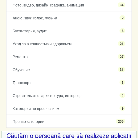
Фото, видео, дизайн, графика, анимация
34
Audio, звук, голос, музыка
2
Бухгалтерия, аудит
6
Уход за внешностью и здоровьем
21
Ремонты
27
Обучение
31
Транспорт
3
Строительство, архитектура, интерьер
4
Категории по профессиям
9
Прочие категории
236
Căutăm o persoană care să realizeze aplicatii