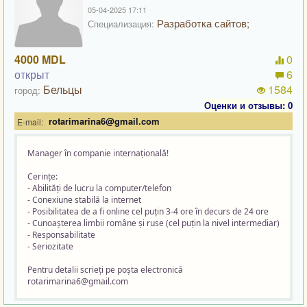
05-04-2025 17:11
Разработка сайтов;
Специализация:
4000 MDL
0
открыт
6
Бельцы
1584
город:
Оценки и отзывы: 0
rotarimarina6@gmail.com
E-mail:
Manager în companie internațională!
Cerințe:
- Abilități de lucru la computer/telefon
- Conexiune stabilă la internet
- Posibilitatea de a fi online cel puțin 3-4 ore în decurs de 24 ore
- Cunoașterea limbii române și ruse (cel puțin la nivel intermediar)
- Responsabilitate
- Seriozitate
Pentru detalii scrieți pe poșta electronică
rotarimarina6@gmail.com